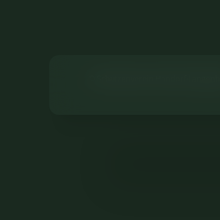
©
Schützenverein Handorf-Langenb